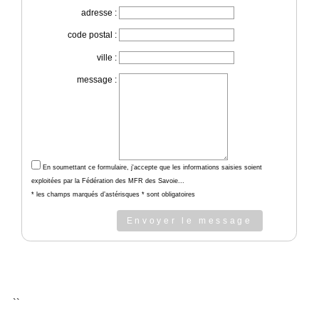
adresse :
code postal :
ville :
message :
En soumettant ce formulaire, j'accepte que les informations saisies soient
exploitées par la Fédération des MFR des Savoie...
* les champs marqués d’astérisques * sont obligatoires
Envoyer le message
``