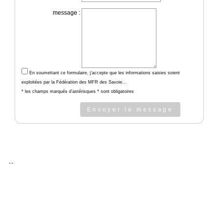
message :
En soumettant ce formulaire, j'accepte que les informations saisies soient
exploitées par la Fédération des MFR des Savoie...
* les champs marqués d’astérisques * sont obligatoires
Envoyer le message
``