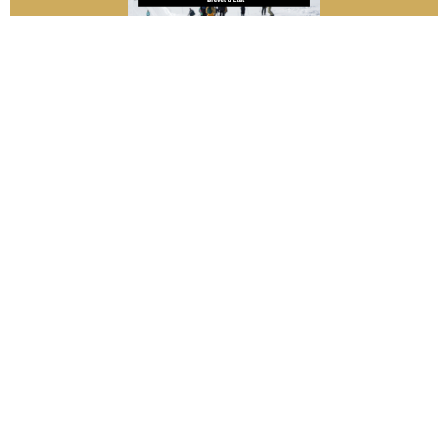
Fédération Interdépartementale des MFR des Savoie
25, route de Metz - Meythet 74960 Annecy
04-50-22-70-60 | fd.74@mfr.asso.fr
politique de confidentialité
MFR des Savoie - tous droits réservés
mentions légales