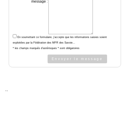
message :
En soumettant ce formulaire, j'accepte que les informations saisies soient
exploitées par la Fédération des MFR des Savoie...
* les champs marqués d’astérisques * sont obligatoires
Envoyer le message
``