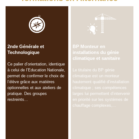
2nde Générale et
BP Monteur en
Technologique
installations du génie
climatique et sanitaire
Ce palier d’orientation, identique
à celui de l’Education Nationale,
Le titulaire du BP génie
permet de confirmer le choix de
climatique est un monteur
l’élève grâce aux matières
hautement qualifié d’installation
optionnelles et aux ateliers de
climatique ; ses compétences
pratique. Des groupes
larges lui permettent d’intervenir
restreints...
en priorité sur les systèmes de
chauffage complexes,...