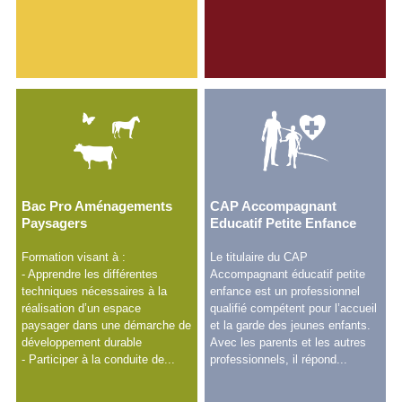
Bac Pro Aménagements
CAP Accompagnant
Paysagers
Educatif Petite Enfance
Formation visant à :
Le titulaire du CAP
- Apprendre les différentes
Accompagnant éducatif petite
techniques nécessaires à la
enfance est un professionnel
réalisation d’un espace
qualifié compétent pour l’accueil
paysager dans une démarche de
et la garde des jeunes enfants.
développement durable
Avec les parents et les autres
- Participer à la conduite de...
professionnels, il répond...