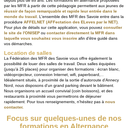
depuis plus de 85 ans. Les formations en alternance proposées
par les MFR à partir de cette pédagogie permettent aux jeunes de
réussir de façon remarquable et rapide leur entrée dans le
monde du travail
. L'ensemble des MFR des Savoie entre dans la
procédure
AFFELNET (AFFectation des ELeves par le NET)
.
Pour plus de détails sur cette application, vous pouvez
consutler
le site de l'ONISEP
ou
contacter directement la MFR dans
laquelle vous souhaitez vous inscrire
afin d'être guidé dans
vos démarches.
Location de salles
La Fédération des MFR des Savoie vous offre également la
possibilité de louer des salles de travail. Deux salles équipées
(jusqu'à 25 places) pour organiser des formations : écran blanc,
vidéoprojecteur, connexion Internet, wifi, paperboard,...
Idéalement situés, à proximité de la sortie d'autoroute d'Annecy
Nord, nous disposons d'un grand parking devant le bâtiment.
Nous organisons un accueil convivial (coin boissons), et des
restaurants à proximité vous permettrons de déjeuner
rapidement. Pour tous renseignements, n'hésitez pas à
nous
contacter.
Focus sur quelques-unes de nos
formations en Alternance