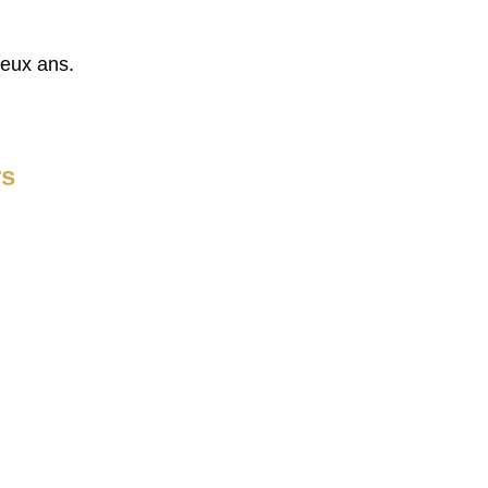
deux ans.
rs