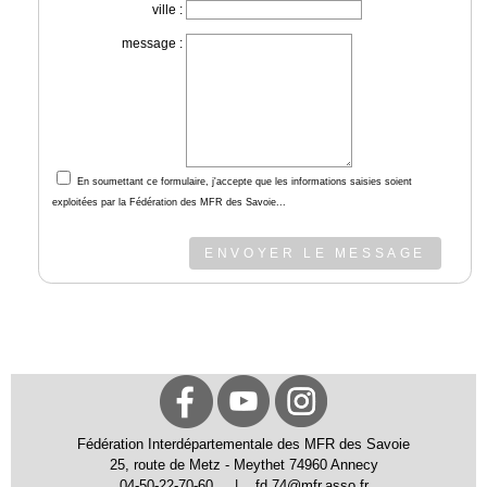
ville :
message :
En soumettant ce formulaire, j'accepte que les informations saisies soient
exploitées par la Fédération des MFR des Savoie...
ENVOYER LE MESSAGE
Fédération Interdépartementale des MFR des Savoie
25, route de Metz - Meythet 74960 Annecy
04-50-22-70-60 | fd.74@mfr.asso.fr