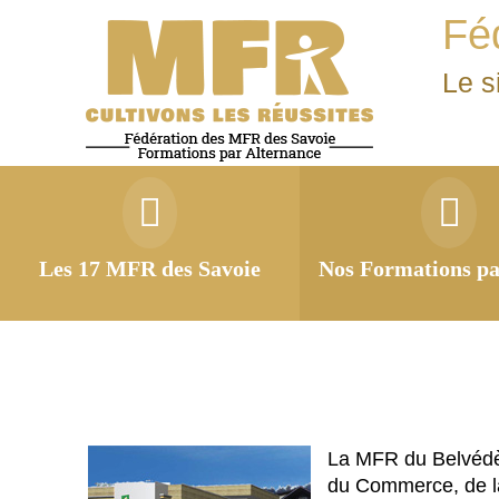
Fé
Le s
Les 17 MFR des Savoie
Nos Formations pa
La MFR du Belvédèr
du Commerce, de la